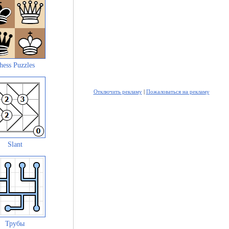
hess Puzzles
Отключить рекламу
|
Пожаловаться на рекламу
Slant
Трубы