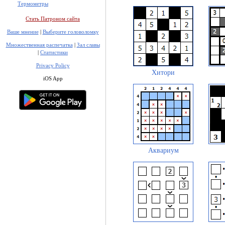
Термометры
Стать Патроном сайта
Ваше мнение
|
Выберите головоломку
Множественная распечатка
|
Зал славы
|
Статистики
Privacy Policy
Хитори
iOS App
Аквариум