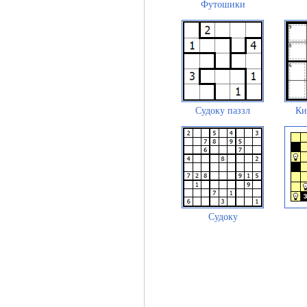
Футошики
Судоку паззл
Ки
Судоку