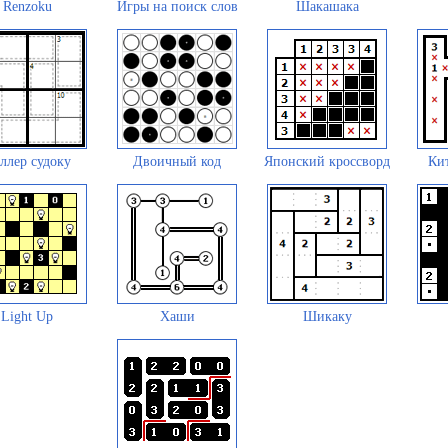
Renzoku
Игры на поиск слов
Шакашака
ллер судоку
Двоичный код
Японский кроссворд
Кит
Light Up
Хаши
Шикаку