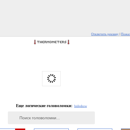
Отключить рекламу
|
Пожал
Еще логические головоломки:
hide
show