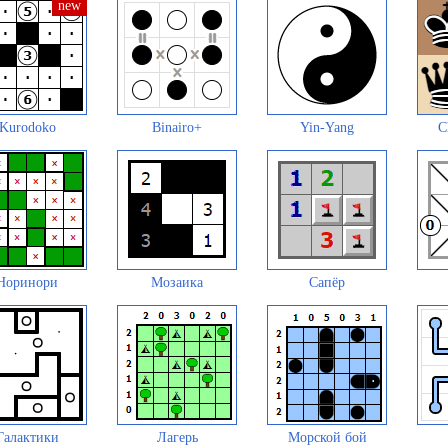
Kurodoko
Binairo+
Yin-Yang
C
Норинори
Мозаика
Сапёр
Галактики
Лагерь
Морской бой