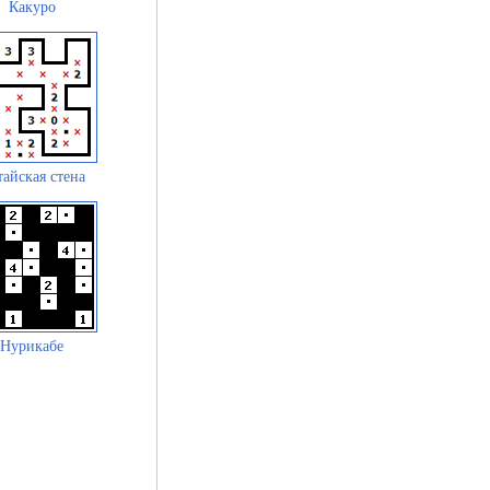
Какуро
айская стена
Нурикабе