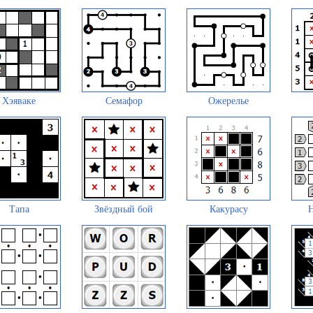
Хэяваке
Семафор
Ожерелье
Тапа
Звёздный бой
Какурасу