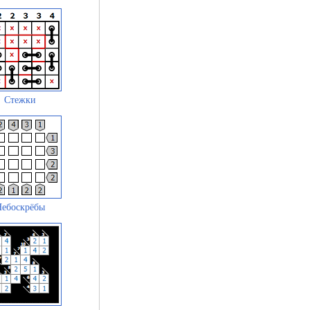
Стежки
Небоскрёбы