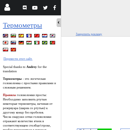
Термометры
Закрепить рекламу
Перевести этот сайт.
Special thanks to
Andrey
for the
translation
Термометры
- это логическая
головоломка с простыми правилами и
сложным решением.
Правила
головоломки просты:
Необходимо заполнить ртутью
некоторые термометры, начиная от
резервуара (шарик со ртутью) к
другому концу без пробелов.
Числа снаружи сетки головоломки
отражают количество ячеек в
соответствующем столбце/строке,
трубки термометров в которых