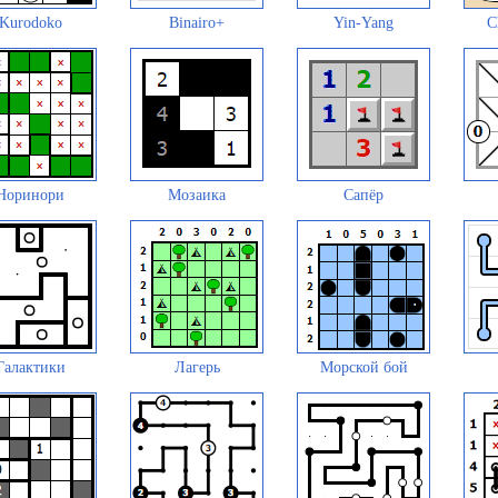
Kurodoko
Binairo+
Yin-Yang
C
Норинори
Мозаика
Сапёр
Галактики
Лагерь
Морской бой