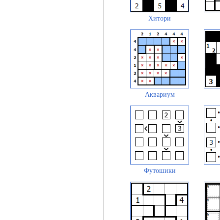
Хитори
Аквариум
Футошики