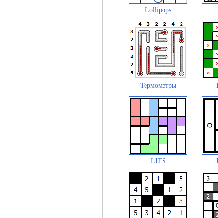
Lollipops
Термометры
LITS