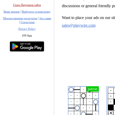
Стать Патроном сайта
discussions or general friendly p
Ваше мнение
|
Выберите головоломку
Want to place your ads on our sit
Множественная распечатка
|
Зал славы
|
Статистики
sales@playwire.com
Privacy Policy
iOS App