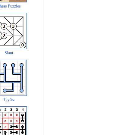
hess Puzzles
Slant
Трубы